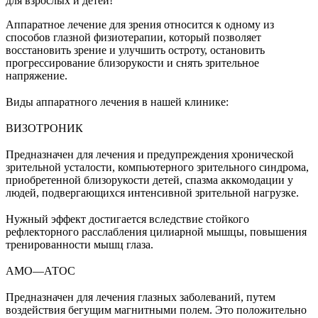
для взрослых и детей!
Аппаратное лечение для зрения относится к одному из
способов глазной физиотерапии, который позволяет
восстановить зрение и улучшить остроту, остановить
прогрессирование близорукости и снять зрительное
напряжение.
⠀
Виды аппаратного лечения в нашей клинике:
⠀
ВИЗОТРОНИК
⠀
Предназначен для лечения и предупреждения хронической
зрительной усталости, компьютерного зрительного синдрома,
приобретенной близорукости детей, спазма аккомодации у
людей, подвергающихся интенсивной зрительной нагрузке.
⠀
Нужный эффект достигается вследствие стойкого
рефлекторного расслабления цилиарной мышцы, повышения
тренированности мышц глаза.
⠀
АМО—АТОС
⠀
Предназначен для лечения глазных заболеваний, путем
воздействия бегущим магнитными полем. Это положительно